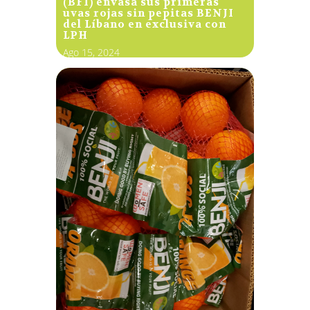
(BFI) envasa sus primeras
uvas rojas sin pepitas BENJI
del Líbano en exclusiva con
LPH
Ago 15, 2024