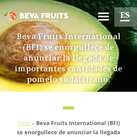
ES
EN
Beva Fruits International
(BFI) se enorgullece de
FR
anunciar la llegada de
importantes cantidades de
pomelo sudafricano.
Inicio
»
Beva Fruits International (BFI)
se enorgullece de anunciar la llegada