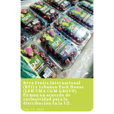
Beva Fruits International
(BFI) y Lebanon Pack House
(LPH-CMA CGM GROUP)
firman un acuerdo de
exclusividad para la
distribución en la UE .
Ene 13, 2025