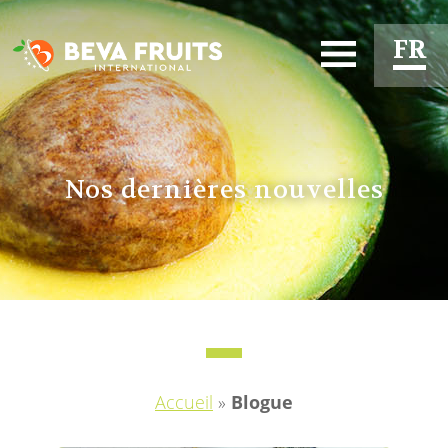
FR
EN
ES
Nos dernières nouvelles
Accueil
»
Blogue