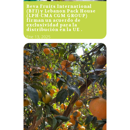
Beva Fruits International
(BFI) y Lebanon Pack House
(LPH-CMA CGM GROUP)
firman un acuerdo de
exclusividad para la
distribución en la UE .
Ene 13, 2025