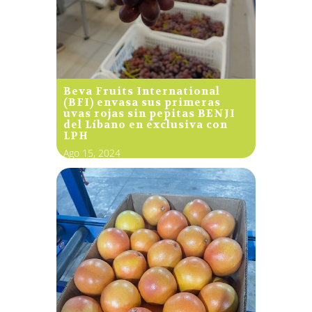
Beva Fruits International
(BFI) envasa sus primeras
uvas rojas sin pepitas BENJI
del Líbano en exclusiva con
LPH
Ago 15, 2024