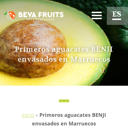
ES
EN
FR
Primeros aguacates BENJI
envasados ​​en Marruecos
Inicio
»
Primeros aguacates BENJI
envasados ​​en Marruecos