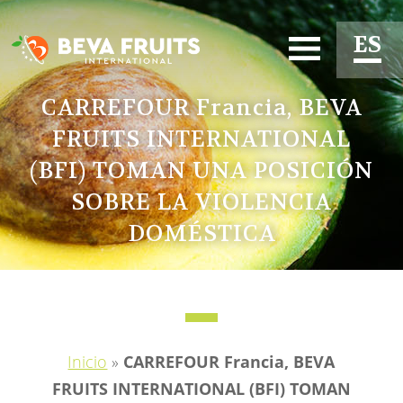
ES
EN
CARREFOUR Francia, BEVA
FRUITS INTERNATIONAL
FR
(BFI) TOMAN UNA POSICIÓN
SOBRE LA VIOLENCIA
DOMÉSTICA
Inicio
»
CARREFOUR Francia, BEVA
FRUITS INTERNATIONAL (BFI) TOMAN