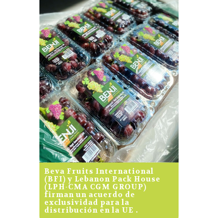
Beva Fruits International
(BFI) y Lebanon Pack House
(LPH-CMA CGM GROUP)
firman un acuerdo de
exclusividad para la
distribución en la UE .