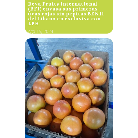
Beva Fruits International
(BFI) envasa sus primeras
uvas rojas sin pepitas BENJI
del Líbano en exclusiva con
LPH
Ago 15, 2024