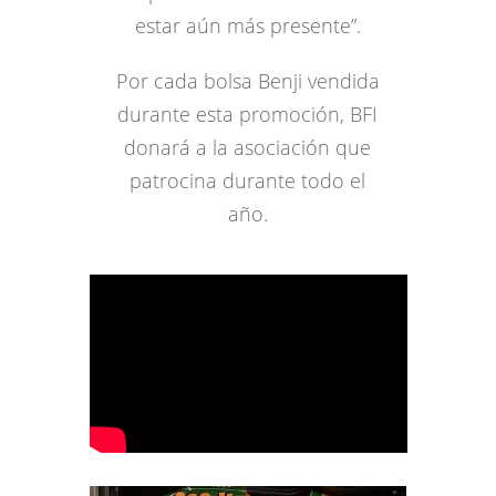
estar aún más presente”.
Por cada bolsa Benji vendida
durante esta promoción, BFI
donará a la asociación que
patrocina durante todo el
año.