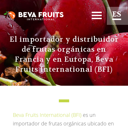
ES
EN
El importador y distribuidor
FR
de frutas orgánicas en
Francia y en Europa, Beva
Fruits International (BFI)
Beva Fruits International (BFI)
es un
importador de frutas orgánicas ubicado en