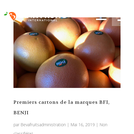
FR
EN
Premiers cartons de la marques BFI,
BENJI
par
Bevafruitsadministration
|
Mai 16, 2019
|
Non
classifié(e)