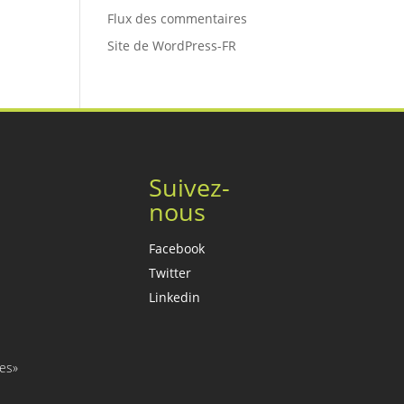
Flux des commentaires
Site de WordPress-FR
Suivez-
nous
Facebook
Twitter
Linkedin
ges»