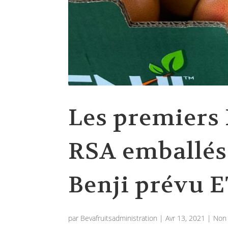
Les premiers
RSA emballés
Benji prévu E
par
Bevafruitsadministration
|
Avr 13, 2021
|
Non 