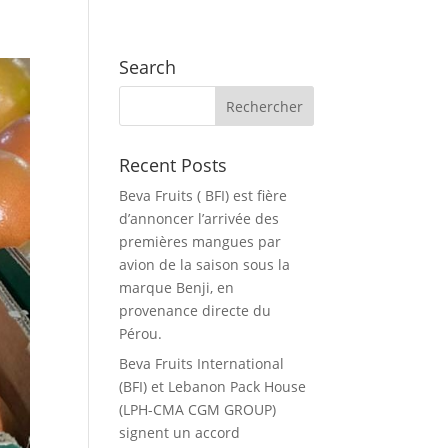
FR
Search
EN
ES
Recent Posts
Beva Fruits ( BFI) est fière
d’annoncer l’arrivée des
premières mangues par
avion de la saison sous la
marque Benji, en
provenance directe du
Pérou.
Beva Fruits International
(BFI) et Lebanon Pack House
(LPH-CMA CGM GROUP)
signent un accord