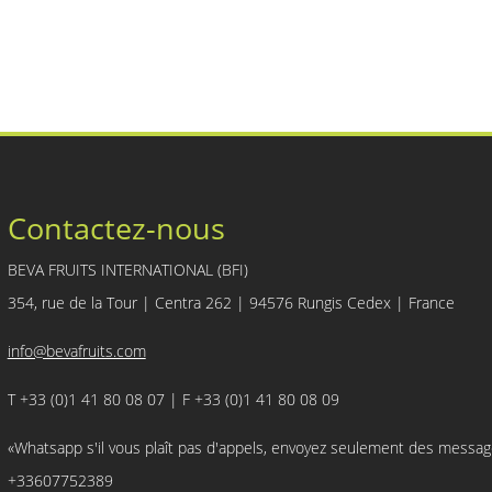
Contactez-nous
BEVA FRUITS INTERNATIONAL (BFI)
354, rue de la Tour | Centra 262 | 94576 Rungis Cedex | France
info@bevafruits.com
T +33 (0)1 41 80 08 07 | F +33 (0)1 41 80 08 09
«Whatsapp s'il vous plaît pas d'appels, envoyez seulement des messa
+33607752389